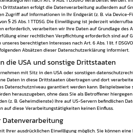
Datenkategorien nach Art. 9 Abs. 1 DSGVO verarbeitet werden. Im
rittstaaten erfolgt die Datenverarbeitung außerdem auf Grund
 Zugriff auf Informationen in Ihr Endgerät (z. B. via Device-Fi
n § 25 Abs. 1 TTDSG. Die Einwilligung ist jederzeit widerrufba
rforderlich, verarbeiten wir Ihre Daten auf Grundlage des Art
rfüllung einer rechtlichen Verpflichtung erforderlich sind auf Gr
nseres berechtigten Interesses nach Art. 6 Abs. 1 lit. f DSGVO 
folgenden Absätzen dieser Datenschutzerklärung informiert.
n die USA und sonstige Drittstaaten
nehmen mit Sitz in den USA oder sonstigen datenschutzrechtl
ne Daten in diese Drittstaaten übertragen und dort verarbeite
es Datenschutzniveau garantiert werden kann. Beispielsweise
den herauszugeben, ohne dass Sie als Betroffener hiergegen 
en (z. B. Geheimdienste) Ihre auf US-Servern befindlichen D
 auf diese Verarbeitungstätigkeiten keinen Einfluss.
ur Datenverarbeitung
 Ihrer ausdrücklichen Einwilligung möglich. Sie können eine b